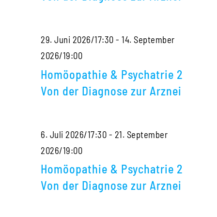
2
Von
29. Juni 2026/17:30
-
14. September
der
Homöopathie
2026/19:00
Diagnose
&
zur
Homöopathie & Psychatrie 2
Psychatrie
Arznei
Von der Diagnose zur Arznei
2
Von
6. Juli 2026/17:30
-
21. September
der
Homöopathie
2026/19:00
Diagnose
&
zur
Homöopathie & Psychatrie 2
Psychatrie
Arznei
Von der Diagnose zur Arznei
2
Von