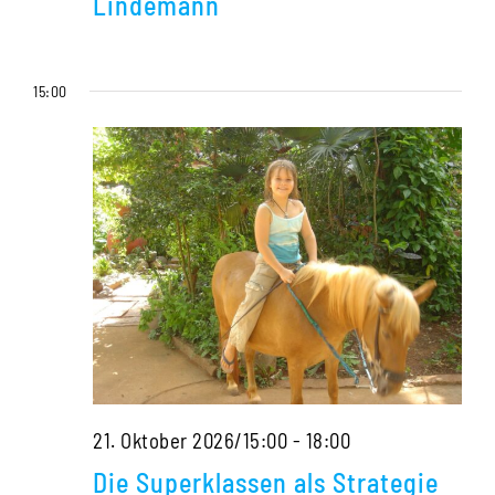
Lindemann
Mittelfindung
in
15:00
Kinderfällen
–
Homöopathis
Tonic,
5.
Zyklus
mit
Sigrid
Lindemann
Die
21. Oktober 2026/15:00
-
18:00
Superklassen
Die Superklassen als Strategie