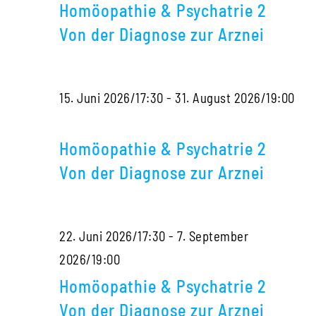
&
mit
Diag
Homöopathie & Psychatrie 2
Psy
Sigrid
zur
Von der Diagnose zur Arznei
2
Lindemann
Arzne
Von
15. Juni 2026/17:30
-
31. August 2026/19:00
der
Homöopathie
Dia
&
zur
Homöopathie & Psychatrie 2
Psychatrie
Arzn
Von der Diagnose zur Arznei
2
Von
22. Juni 2026/17:30
-
7. September
der
Homöopathie
2026/19:00
Diagnose
&
zur
Homöopathie & Psychatrie 2
Psychatrie
Arznei
Von der Diagnose zur Arznei