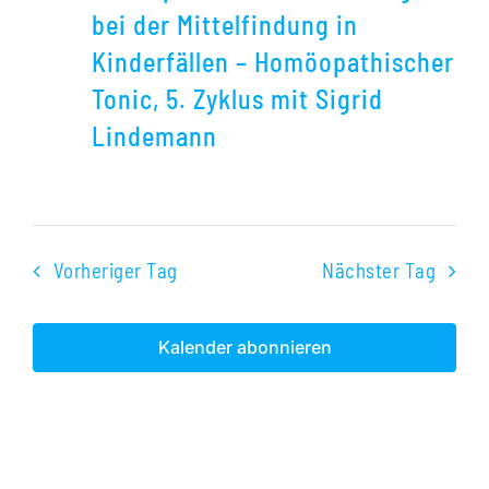
als
bei der Mittelfindung in
Strategie
Kinderfällen – Homöopathischer
bei
Tonic, 5. Zyklus mit Sigrid
der
Lindemann
Mittelfindung
in
Kinderfällen
–
Vorheriger Tag
Nächster Tag
Homöopathische
Tonic,
Kalender abonnieren
5.
Zyklus
mit
Sigrid