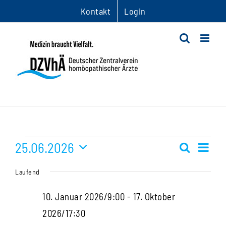
Zum
Kontakt
Login
Inhalt
springen
Veranstaltungen
25.06.2026
Ver
Suche
Veranst
Tag
Datum
Ans
für
Suche
Laufend
wählen.
Nav
und
25.
10. Januar 2026/9:00
-
17. Oktober
Ansichte
2026/17:30
Juni