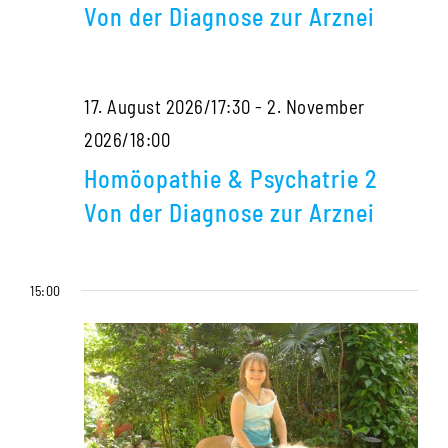
Psychatrie
Arznei
Von der Diagnose zur Arznei
2
Von
17. August 2026/17:30
-
2. November
der
Homöopathie
2026/18:00
Diagnose
&
zur
Homöopathie & Psychatrie 2
Psychatrie
Arznei
Von der Diagnose zur Arznei
2
Von
15:00
der
Diagnose
zur
Arznei