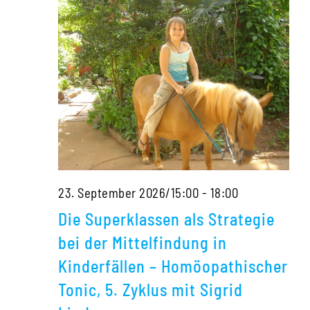
–
Homöopathischer
Tonic,
5.
Zyklus
mit
Sigrid
Lindemann
Die
23. September 2026/15:00
-
18:00
Superklassen
Die Superklassen als Strategie
als
bei der Mittelfindung in
Strategie
Kinderfällen – Homöopathischer
bei
Tonic, 5. Zyklus mit Sigrid
der