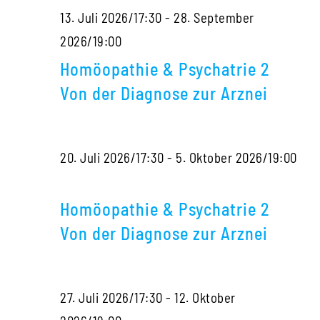
13. Juli 2026/17:30
-
28. September
der
Homöopathie
2026/19:00
Diagnose
&
zur
Homöopathie & Psychatrie 2
Psychatrie
Arznei
Von der Diagnose zur Arznei
2
Von
20. Juli 2026/17:30
-
5. Oktober 2026/19:00
der
Homöopathie
Diagnose
&
zur
Homöopathie & Psychatrie 2
Psychatrie
Arznei
Von der Diagnose zur Arznei
2
Von
27. Juli 2026/17:30
-
12. Oktober
der