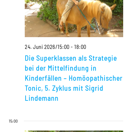
Die
24. Juni 2026/15:00
-
18:00
Superklassen
Die Superklassen als Strategie
als
bei der Mittelfindung in
Strategie
Kinderfällen – Homöopathischer
bei
Tonic, 5. Zyklus mit Sigrid
der
Lindemann
Mittelfindung
in
15:00
Kinderfällen