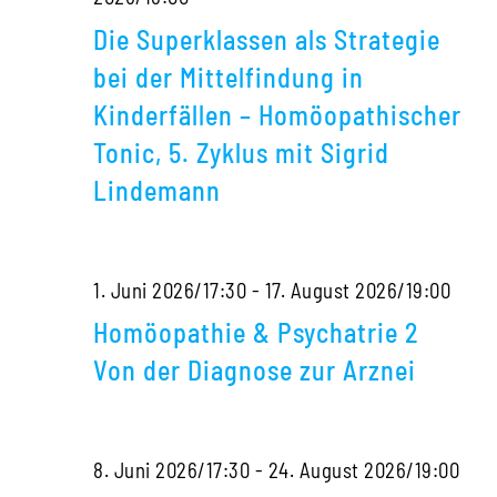
Superklassen
Die Superklassen als Strategie
als
bei der Mittelfindung in
Strategie
Kinderfällen – Homöopathischer
bei
Tonic, 5. Zyklus mit Sigrid
der
Lindemann
Mittelfindung
in
Kinderfällen
Homö
1. Juni 2026/17:30
-
17. August 2026/19:00
–
&
Homöopathie & Psychatrie 2
Homöopathischer
Psyc
Von der Diagnose zur Arznei
Tonic,
2
5.
Von
Hom
8. Juni 2026/17:30
-
24. August 2026/19:00
Zyklus
der