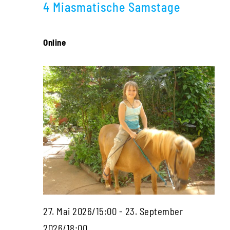
Navigati
4 Miasmatische Samstage
2026
Online
27. Mai 2026/15:00
-
23. September
Die
2026/18:00