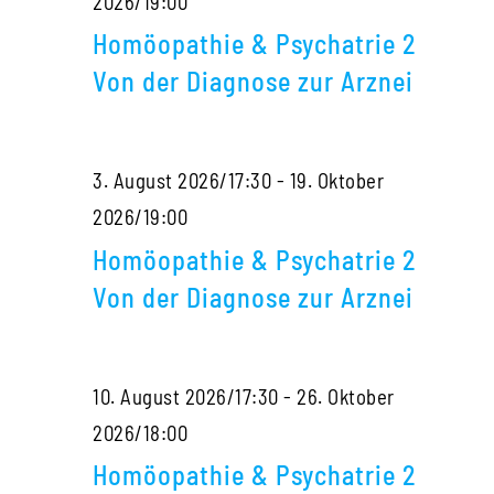
Homöopathie
2026/19:00
Diagnose
&
zur
Homöopathie & Psychatrie 2
Psychatrie
Arznei
Von der Diagnose zur Arznei
2
Von
3. August 2026/17:30
-
19. Oktober
der
Homöopathie
2026/19:00
Diagnose
&
zur
Homöopathie & Psychatrie 2
Psychatrie
Arznei
Von der Diagnose zur Arznei
2
Von
10. August 2026/17:30
-
26. Oktober
der
Homöopathie
2026/18:00
Diagnose
&
zur
Homöopathie & Psychatrie 2