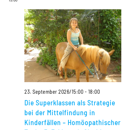
Kinderfällen
–
Homöopathischer
Tonic,
5.
Zyklus
mit
Sigrid
Lindemann
Die
23. September 2026/15:00
-
18:00
Superklassen
Die Superklassen als Strategie
als
bei der Mittelfindung in
Strategie
Kinderfällen – Homöopathischer
bei