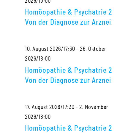
Homöopathie
2026/19:00
Diagnose
&
zur
Homöopathie & Psychatrie 2
Psychatrie
Arznei
Von der Diagnose zur Arznei
2
Von
10. August 2026/17:30
-
26. Oktober
der
Homöopathie
2026/18:00
Diagnose
&
zur
Homöopathie & Psychatrie 2
Psychatrie
Arznei
Von der Diagnose zur Arznei
2
Von
17. August 2026/17:30
-
2. November
der
Homöopathie
2026/18:00
Diagnose
&
zur
Homöopathie & Psychatrie 2