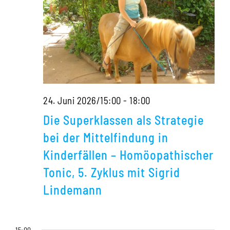
Die
24. Juni 2026/15:00
-
18:00
Superklassen
Die Superklassen als Strategie
als
bei der Mittelfindung in
Strategie
Kinderfällen – Homöopathischer
bei
Tonic, 5. Zyklus mit Sigrid
der
Lindemann
Mittelfindung
in
15:00