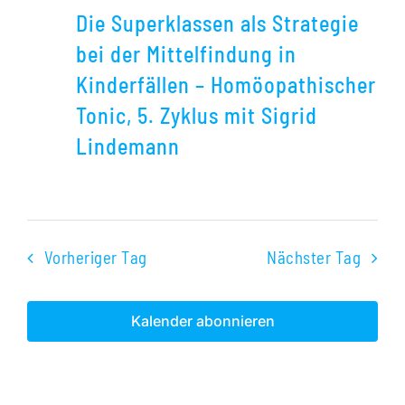
Superklassen
Die Superklassen als Strategie
als
bei der Mittelfindung in
Strategie
Kinderfällen – Homöopathischer
bei
Tonic, 5. Zyklus mit Sigrid
der
Lindemann
Mittelfindung
in
Kinderfällen
–
Vorheriger Tag
Nächster Tag
Homöopathische
Tonic,
Kalender abonnieren
5.
Zyklus