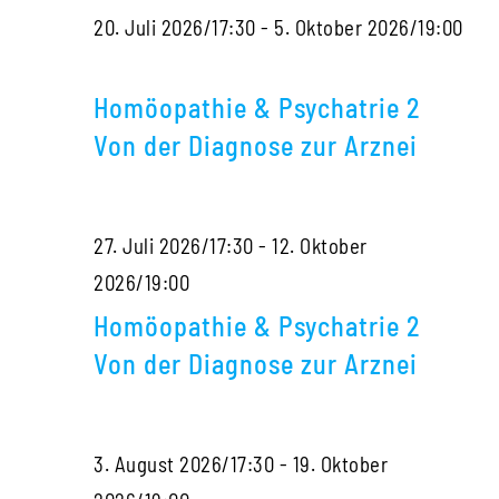
20. Juli 2026/17:30
-
5. Oktober 2026/19:00
der
Homöopathie
Diagnose
&
zur
Homöopathie & Psychatrie 2
Psychatrie
Arznei
Von der Diagnose zur Arznei
2
Von
27. Juli 2026/17:30
-
12. Oktober
der
Homöopathie
2026/19:00
Diagnose
&
zur
Homöopathie & Psychatrie 2
Psychatrie
Arznei
Von der Diagnose zur Arznei
2
Von
3. August 2026/17:30
-
19. Oktober
der