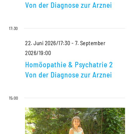
Psychatrie
Arznei
Von der Diagnose zur Arznei
2
Von
17:30
der
Diagnose
22. Juni 2026/17:30
-
7. September
zur
Homöopathie
2026/19:00
Arznei
&
Homöopathie & Psychatrie 2
Psychatrie
Von der Diagnose zur Arznei
2
Von
15:00
der
Diagnose
zur
Arznei