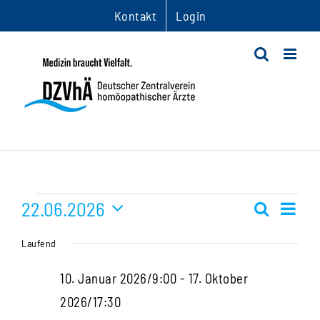
Zum
Kontakt
Login
Inhalt
springen
Veranstaltungen
22.06.2026
Ver
Suche
Veranst
Tag
Datum
Ans
für
Suche
Laufend
wählen.
Nav
und
22.
10. Januar 2026/9:00
-
17. Oktober
Ansichte
2026/17:30
Juni