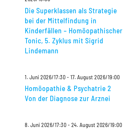
Superklassen
Die Superklassen als Strategie
als
bei der Mittelfindung in
Strategie
Kinderfällen – Homöopathischer
bei
Tonic, 5. Zyklus mit Sigrid
der
Lindemann
Mittelfindung
in
Kinderfällen
Homö
1. Juni 2026/17:30
-
17. August 2026/19:00
–
&
Homöopathie & Psychatrie 2
Homöopathischer
Psyc
Von der Diagnose zur Arznei
Tonic,
2
5.
Von
Hom
8. Juni 2026/17:30
-
24. August 2026/19:00
Zyklus
der