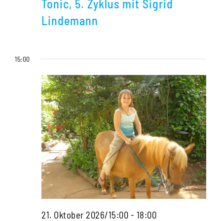
Tonic, 5. Zyklus mit Sigrid
der
Lindemann
Mittelfindung
in
15:00
Kinderfällen
–
Homöopathis
Tonic,
5.
Zyklus
mit
Sigrid
Lindemann
Die
21. Oktober 2026/15:00
-
18:00