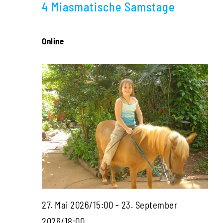
Navigati
4 Miasmatische Samstage
2026
Online
27. Mai 2026/15:00
-
23. September
Die
2026/18:00