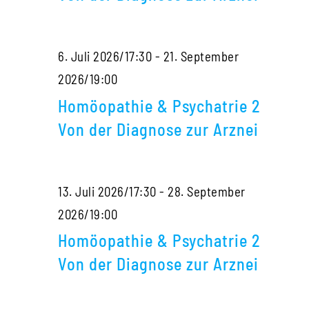
2
Von
6. Juli 2026/17:30
-
21. September
der
Homöopathie
2026/19:00
Diagnose
&
zur
Homöopathie & Psychatrie 2
Psychatrie
Arznei
Von der Diagnose zur Arznei
2
Von
13. Juli 2026/17:30
-
28. September
der
Homöopathie
2026/19:00
Diagnose
&
zur
Homöopathie & Psychatrie 2
Psychatrie
Arznei
Von der Diagnose zur Arznei
2
Von