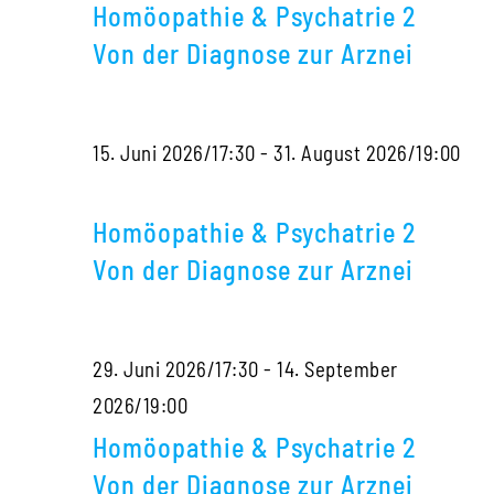
&
mit
Diag
Homöopathie & Psychatrie 2
Psy
Sigrid
zur
Von der Diagnose zur Arznei
2
Lindemann
Arzne
Von
15. Juni 2026/17:30
-
31. August 2026/19:00
der
Homöopathie
Dia
&
zur
Homöopathie & Psychatrie 2
Psychatrie
Arzn
Von der Diagnose zur Arznei
2
Von
29. Juni 2026/17:30
-
14. September
der
Homöopathie
2026/19:00
Diagnose
&
zur
Homöopathie & Psychatrie 2
Psychatrie
Arznei
Von der Diagnose zur Arznei