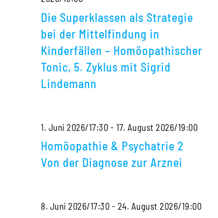
Superklassen
Die Superklassen als Strategie
als
bei der Mittelfindung in
Strategie
Kinderfällen – Homöopathischer
bei
Tonic, 5. Zyklus mit Sigrid
der
Lindemann
Mittelfindung
in
Kinderfällen
Homö
1. Juni 2026/17:30
-
17. August 2026/19:00
–
&
Homöopathie & Psychatrie 2
Homöopathischer
Psyc
Von der Diagnose zur Arznei
Tonic,
2
5.
Von
Hom
8. Juni 2026/17:30
-
24. August 2026/19:00
Zyklus
der