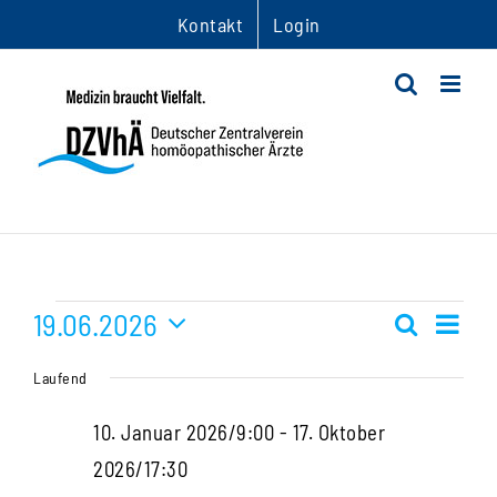
Zum
Kontakt
Login
Inhalt
springen
Veranstaltungen
19.06.2026
Ver
Suche
Veranst
Tag
Datum
Ans
für
Suche
Laufend
wählen.
Nav
und
19.
10. Januar 2026/9:00
-
17. Oktober
Ansichte
2026/17:30
Juni