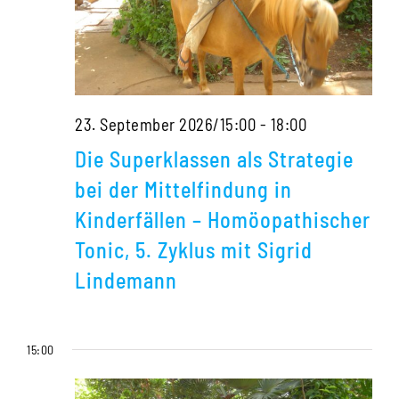
mit
Sigrid
Lindemann
Die
23. September 2026/15:00
-
18:00
Superklassen
Die Superklassen als Strategie
als
bei der Mittelfindung in
Strategie
Kinderfällen – Homöopathischer
bei
Tonic, 5. Zyklus mit Sigrid
der
Lindemann
Mittelfindung
in
15:00
Kinderfällen
–