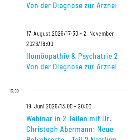
Psychatrie
Arznei
Von der Diagnose zur Arznei
2
Von
17. August 2026/17:30
-
2. November
der
Homöopathie
2026/18:00
Diagnose
&
zur
Homöopathie & Psychatrie 2
Psychatrie
Arznei
Von der Diagnose zur Arznei
2
Von
13:00
der
Diagnose
19. Juni 2026/13:00
-
20:00
zur
Webinar in 2 Teilen mit Dr.
Arznei
Christoph Abermann: Neue
Polychreste – Teil 2 Natrium