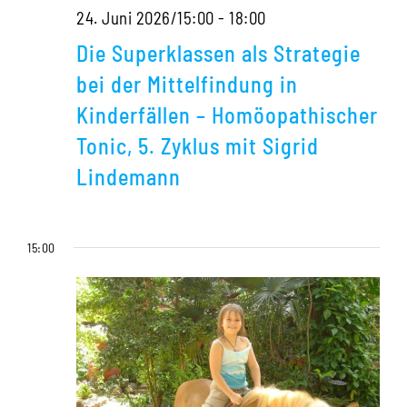
Die
24. Juni 2026/15:00
-
18:00
Superklassen
Die Superklassen als Strategie
als
bei der Mittelfindung in
Strategie
Kinderfällen – Homöopathischer
bei
Tonic, 5. Zyklus mit Sigrid
der
Lindemann
Mittelfindung
in
15:00
Kinderfällen
–
Homöopathischer
Tonic,
5.
Zyklus