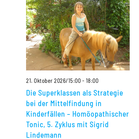
Homöopathis
Tonic,
5.
Zyklus
mit
Sigrid
Lindemann
Die
21. Oktober 2026/15:00
-
18:00
Superklassen
Die Superklassen als Strategie
als
bei der Mittelfindung in
Strategie
Kinderfällen – Homöopathischer
bei
Tonic, 5. Zyklus mit Sigrid
der
Lindemann