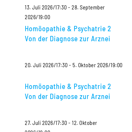
13. Juli 2026/17:30
-
28. September
der
Homöopathie
2026/19:00
Diagnose
&
zur
Homöopathie & Psychatrie 2
Psychatrie
Arznei
Von der Diagnose zur Arznei
2
Von
20. Juli 2026/17:30
-
5. Oktober 2026/19:00
der
Homöopathie
Diagnose
&
zur
Homöopathie & Psychatrie 2
Psychatrie
Arznei
Von der Diagnose zur Arznei
2
Von
27. Juli 2026/17:30
-
12. Oktober
der