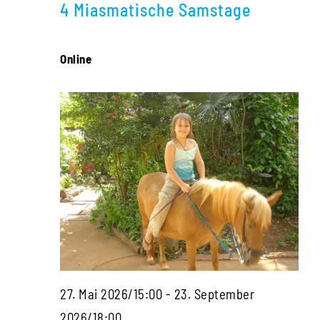
Navigati
4 Miasmatische Samstage
2026
Online
27. Mai 2026/15:00
-
23. September
Die
2026/18:00