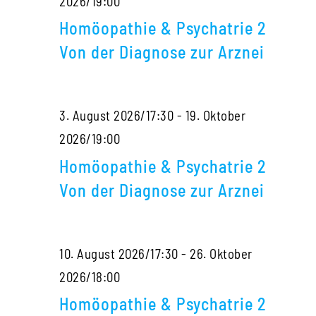
Homöopathie
2026/19:00
Diagnose
&
zur
Homöopathie & Psychatrie 2
Psychatrie
Arznei
Von der Diagnose zur Arznei
2
Von
3. August 2026/17:30
-
19. Oktober
der
Homöopathie
2026/19:00
Diagnose
&
zur
Homöopathie & Psychatrie 2
Psychatrie
Arznei
Von der Diagnose zur Arznei
2
Von
10. August 2026/17:30
-
26. Oktober
der
Homöopathie
2026/18:00
Diagnose
&
zur
Homöopathie & Psychatrie 2