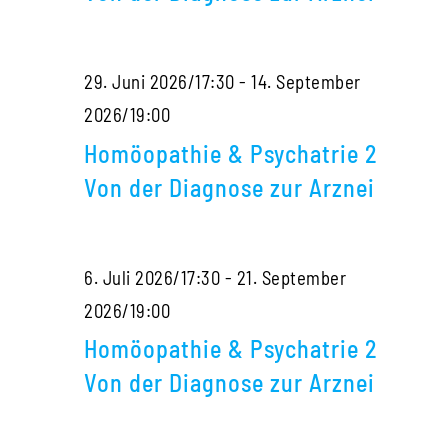
2
Von
29. Juni 2026/17:30
-
14. September
der
Homöopathie
2026/19:00
Diagnose
&
zur
Homöopathie & Psychatrie 2
Psychatrie
Arznei
Von der Diagnose zur Arznei
2
Von
6. Juli 2026/17:30
-
21. September
der
Homöopathie
2026/19:00
Diagnose
&
zur
Homöopathie & Psychatrie 2
Psychatrie
Arznei
Von der Diagnose zur Arznei
2
Von