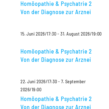
&
mit
Diag
Homöopathie & Psychatrie 2
Psy
Sigrid
zur
Von der Diagnose zur Arznei
2
Lindemann
Arzne
Von
15. Juni 2026/17:30
-
31. August 2026/19:00
der
Homöopathie
Dia
&
zur
Homöopathie & Psychatrie 2
Psychatrie
Arzn
Von der Diagnose zur Arznei
2
Von
22. Juni 2026/17:30
-
7. September
der
Homöopathie
2026/19:00
Diagnose
&
zur
Homöopathie & Psychatrie 2
Psychatrie
Arznei
Von der Diagnose zur Arznei