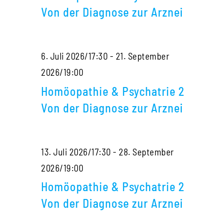
Psychatrie
Arznei
Von der Diagnose zur Arznei
2
Von
6. Juli 2026/17:30
-
21. September
der
Homöopathie
2026/19:00
Diagnose
&
zur
Homöopathie & Psychatrie 2
Psychatrie
Arznei
Von der Diagnose zur Arznei
2
Von
13. Juli 2026/17:30
-
28. September
der
Homöopathie
2026/19:00
Diagnose
&
zur
Homöopathie & Psychatrie 2
Psychatrie
Arznei
Von der Diagnose zur Arznei
2