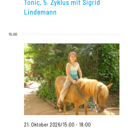
Tonic, 5. Zyklus mit Sigrid
der
Lindemann
Mittelfindung
in
15:00
Kinderfällen
–
Homöopathis
Tonic,
5.
Zyklus
mit
Sigrid
Lindemann
Die
21. Oktober 2026/15:00
-
18:00