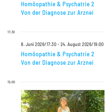
&
zur
Homöopathie & Psychatrie 2
Psychatrie
Arznei
Von der Diagnose zur Arznei
2
Von
17:30
der
Diagnose
Hom
8. Juni 2026/17:30
-
24. August 2026/19:00
zur
&
Homöopathie & Psychatrie 2
Arznei
Psy
Von der Diagnose zur Arznei
2
Von
15:00
der
Dia
zur
Arzn