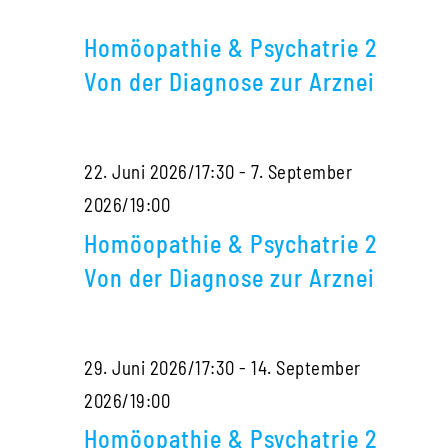
Homöopathie
mit
Diag
&
Sigrid
zur
Homöopathie & Psychatrie 2
Psychatrie
Lindemann
Arzne
Von der Diagnose zur Arznei
2
Von
22. Juni 2026/17:30
-
7. September
der
Homöopathie
2026/19:00
Diagnose
&
zur
Homöopathie & Psychatrie 2
Psychatrie
Arznei
Von der Diagnose zur Arznei
2
Von
29. Juni 2026/17:30
-
14. September
der
Homöopathie
2026/19:00
Diagnose
&
zur
Homöopathie & Psychatrie 2