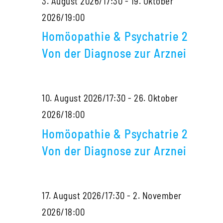
3. August 2026/17:30
-
19. Oktober
der
Homöopathie
2026/19:00
Diagnose
&
zur
Homöopathie & Psychatrie 2
Psychatrie
Arznei
Von der Diagnose zur Arznei
2
Von
10. August 2026/17:30
-
26. Oktober
der
Homöopathie
2026/18:00
Diagnose
&
zur
Homöopathie & Psychatrie 2
Psychatrie
Arznei
Von der Diagnose zur Arznei
2
Von
17. August 2026/17:30
-
2. November
der
Homöopathie
2026/18:00
Diagnose