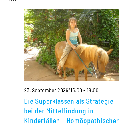
Kinderfällen
–
Homöopathischer
Tonic,
5.
Zyklus
mit
Sigrid
Lindemann
Die
23. September 2026/15:00
-
18:00
Superklassen
Die Superklassen als Strategie
als
bei der Mittelfindung in
Strategie
Kinderfällen – Homöopathischer
bei