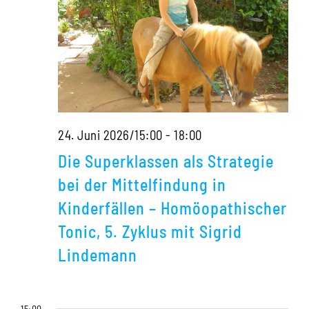
Die
24. Juni 2026/15:00
-
18:00
Superklassen
Die Superklassen als Strategie
als
bei der Mittelfindung in
Strategie
Kinderfällen – Homöopathischer
bei
Tonic, 5. Zyklus mit Sigrid
der
Lindemann
Mittelfindung
in
15:00