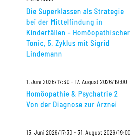
Superklassen
Die Superklassen als Strategie
als
bei der Mittelfindung in
Strategie
Kinderfällen – Homöopathischer
bei
Tonic, 5. Zyklus mit Sigrid
der
Lindemann
Mittelfindung
in
Kinderfällen
Homö
1. Juni 2026/17:30
-
17. August 2026/19:00
–
&
Homöopathie & Psychatrie 2
Homöopathischer
Psyc
Von der Diagnose zur Arznei
Tonic,
2
5.
Von
15. Juni 2026/17:30
-
31. August 2026/19:00
Zyklus
der