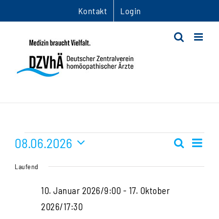
Zum
Kontakt
Login
Inhalt
springen
Veranstaltungen
08.06.2026
Ver
Suche
Veranst
Tag
Datum
Ans
für
Suche
Laufend
wählen.
Nav
und
8.
10. Januar 2026/9:00
-
17. Oktober
Ansichte
2026/17:30
Juni