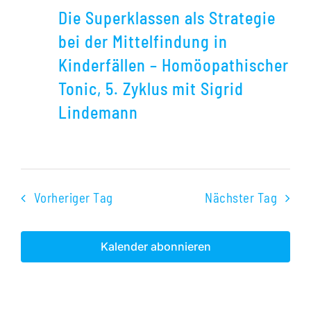
Superklassen
Die Superklassen als Strategie
als
bei der Mittelfindung in
Strategie
Kinderfällen – Homöopathischer
bei
Tonic, 5. Zyklus mit Sigrid
der
Lindemann
Mittelfindung
in
Kinderfällen
–
Vorheriger Tag
Nächster Tag
Homöopathische
Tonic,
Kalender abonnieren
5.
Zyklus