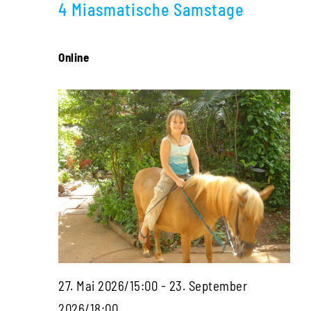
Navigati
4 Miasmatische Samstage
2026
Online
27. Mai 2026/15:00
-
23. September
Die
2026/18:00