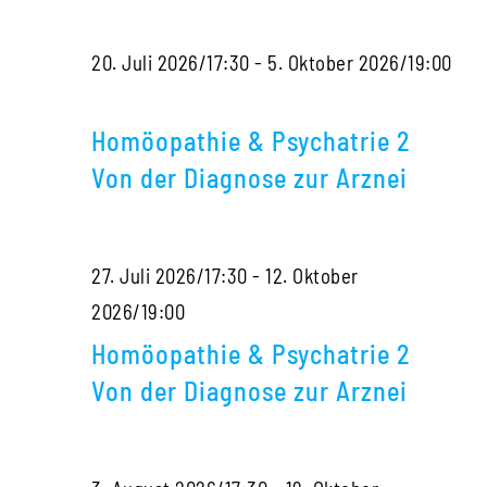
Von
20. Juli 2026/17:30
-
5. Oktober 2026/19:00
der
Homöopathie
Diagnose
&
zur
Homöopathie & Psychatrie 2
Psychatrie
Arznei
Von der Diagnose zur Arznei
2
Von
27. Juli 2026/17:30
-
12. Oktober
der
Homöopathie
2026/19:00
Diagnose
&
zur
Homöopathie & Psychatrie 2
Psychatrie
Arznei
Von der Diagnose zur Arznei
2
Von