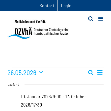
Zum
Kontakt
Login
Inhalt
springen
Veranstaltungen
26.05.2026
Ver
Suche
Veranst
Tag
Datum
Ans
für
Suche
Laufend
wählen.
Nav
und
26.
10. Januar 2026/9:00
-
17. Oktober
Ansichte
2026/17:30
Mai