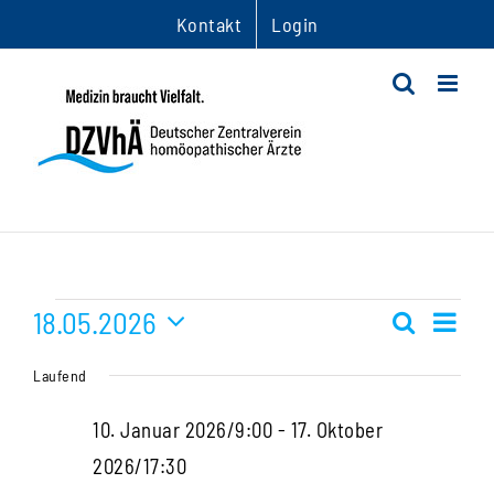
Zum
Kontakt
Login
Inhalt
springen
Veranstaltungen
18.05.2026
Ver
Suche
Veranst
Tag
Datum
Ans
für
Suche
Laufend
wählen.
Nav
und
18.
10. Januar 2026/9:00
-
17. Oktober
Ansichte
2026/17:30
Mai