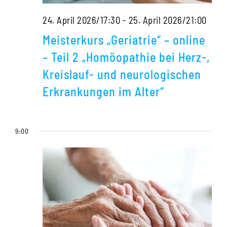
Meis
24. April 2026/17:30
-
25. April 2026/21:00
„Geri
Meisterkurs „Geriatrie“ – online
–
– Teil 2 „Homöopathie bei Herz-,
onlin
Kreislauf- und neurologischen
–
Erkrankungen im Alter“
Teil
2
9:00
„Hom
bei
Herz
Kreis
und
neur