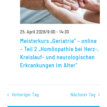
Erkr
im
Alter
Meisterkurs
25. April 2026/9:00
-
14:30
„Geriatrie“
Meisterkurs „Geriatrie“ – online
–
– Teil 2 „Homöopathie bei Herz-,
online
Kreislauf- und neurologischen
–
Erkrankungen im Alter“
Teil
2
„Homöopathie
bei
Vorheriger Tag
Nächster Tag
Herz-,