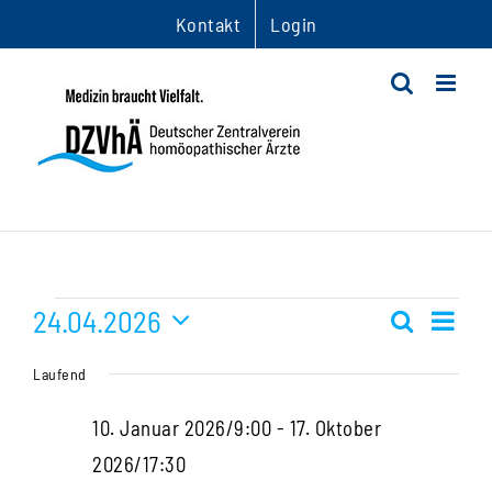
Zum
Kontakt
Login
Inhalt
springen
Veranstaltungen
24.04.2026
Ver
Suche
Veranst
Tag
Datum
Ans
für
Suche
Laufend
wählen.
Nav
und
24.
10. Januar 2026/9:00
-
17. Oktober
Ansichte
2026/17:30
April