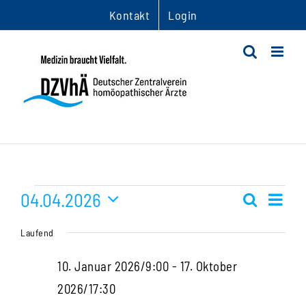
Zum
Kontakt
Login
Inhalt
springen
Veranstaltungen
04.04.2026
Ver
Suche
Veranst
Tag
Datum
Ans
für
Suche
Laufend
wählen.
Nav
und
4.
10. Januar 2026/9:00
-
17. Oktober
Ansichte
2026/17:30
April