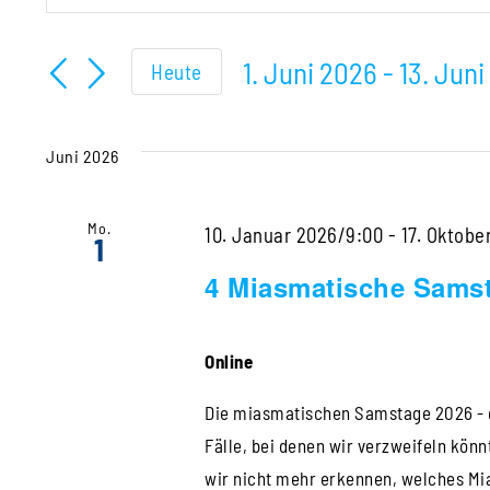
Schlüsselwort
Suche
eingeben.
1. Juni 2026
 - 
13. Jun
Heute
und
Suche
Datum
Ansichten,
nach
wählen.
Veranstaltungen
Juni 2026
Navigation
Schlüsselwort.
Mo.
10. Januar 2026/9:00
-
17. Oktobe
1
4 Miasmatische Sams
Online
Die miasmatischen Samstage 2026 - 
Fälle, bei denen wir verzweifeln könn
wir nicht mehr erkennen, welches Mia