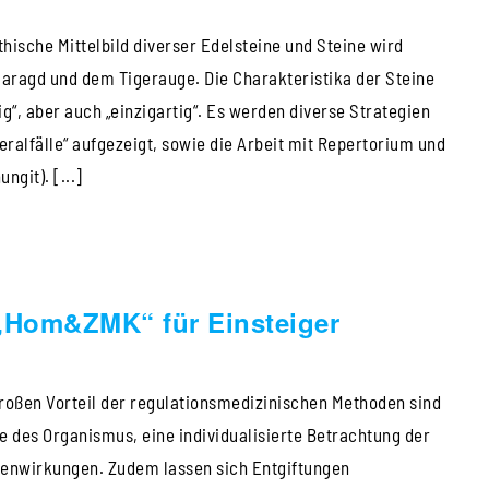
hische Mittelbild diverser Edelsteine und Steine wird
aragd und dem Tigerauge. Die Charakteristika der Steine
ann,
ig“, aber auch „einzigartig“. Es werden diverse Strategien
dungsmethode
ralfälle“ aufgezeigt, sowie die Arbeit mit Repertorium und
ngit). [...]
eminar
„Hom&ZMK“ für Einsteiger
MK“
roßen Vorteil der regulationsmedizinischen Methoden sind
ger
e des Organismus, eine individualisierte Betrachtung der
benwirkungen. Zudem lassen sich Entgiftungen