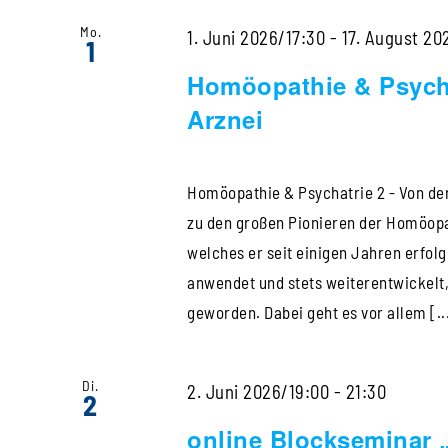
Mo.
1. Juni 2026/17:30
-
17. August 20
1
Homöopathie & Psycha
Arznei
Homöopathie & Psychatrie 2 - Von der
zu den großen Pionieren der Homöopat
welches er seit einigen Jahren erfol
anwendet und stets weiterentwickelt
geworden. Dabei geht es vor allem [..
Di.
online
2. Juni 2026/19:00
-
21:30
2
Blocks
online Blockseminar 