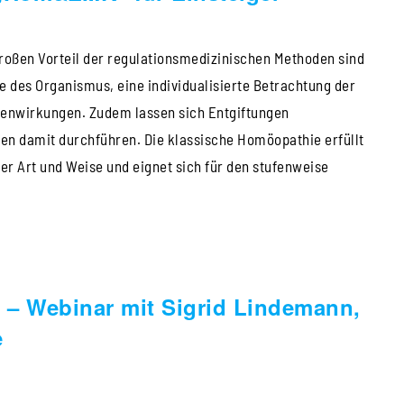
MK“
roßen Vorteil der regulationsmedizinischen Methoden sind
ger
e des Organismus, eine individualisierte Betrachtung der
benwirkungen. Zudem lassen sich Entgiftungen
len damit durchführen. Die klassische Homöopathie erfüllt
er Art und Weise und eignet sich für den stufenweise
e – Webinar mit Sigrid Lindemann,
ine
e
r