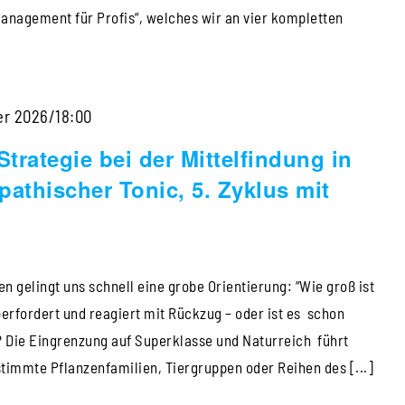
anagement für Profis“, welches wir an vier kompletten
Die
er 2026/18:00
Superklassen
trategie bei der Mittelfindung in
als
athischer Tonic, 5. Zyklus mit
Strategie
bei
der
 gelingt uns schnell eine grobe Orientierung: “Wie groß ist
Mittelfindung
überfordert und reagiert mit Rückzug – oder ist es schon
in
 Die Eingrenzung auf Superklasse und Naturreich führt
Kinderfällen
timmte Pflanzenfamilien, Tiergruppen oder Reihen des [...]
–