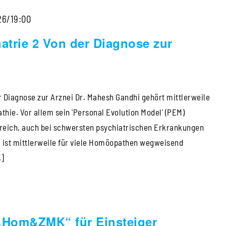
Homöopathischer
Homöopathie
26/19:00
Tonic,
&
5.
trie 2 Von der Diagnose zur
Psychatrie
Zyklus
2
mit
Von
Sigrid
 Diagnose zur Arznei Dr. Mahesh Gandhi gehört mittlerweile
der
Lindemann
hie. Vor allem sein 'Personal Evolution Model' (PEM)
Diagnose
greich, auch bei schwersten psychiatrischen Erkrankungen
zur
, ist mittlerweile für viele Homöopathen wegweisend
Arznei
.]
eminar
„Hom&ZMK“ für Einsteiger