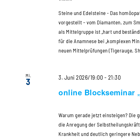
mit
Sigrid
Steine und Edelsteine - Das homöopat
vorgestellt – vom Diamanten, zum Sm
Lindem
als Mittelgruppe ist „hart und beständ
Empfin
für die Anamnese bei „komplexen Mine
neuen Mittelprüfungen (Tigerauge, Shu
Mi.
online
3. Juni 2026/19:00
-
21:30
3
Blocks
online Blockseminar 
„Hom&Z
für
Warum gerade jetzt einsteigen? Die g
Einstei
die Anregung der Selbstheilungskräft
Krankheit und deutlich geringere Ne