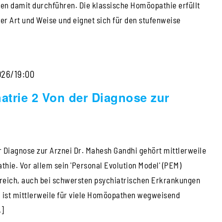
len damit durchführen. Die klassische Homöopathie erfüllt
er Art und Weise und eignet sich für den stufenweise
Homöopathie
026/19:00
&
trie 2 Von der Diagnose zur
Psychatrie
2
Von
 Diagnose zur Arznei Dr. Mahesh Gandhi gehört mittlerweile
der
hie. Vor allem sein 'Personal Evolution Model' (PEM)
Diagnose
greich, auch bei schwersten psychiatrischen Erkrankungen
zur
, ist mittlerweile für viele Homöopathen wegweisend
Arznei
.]