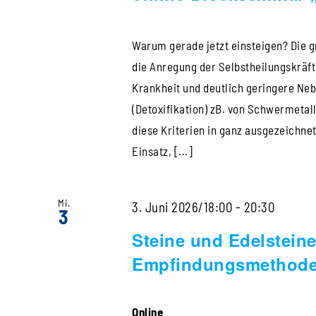
„Hom&Z
für
Warum gerade jetzt einsteigen? Die g
Einstei
die Anregung der Selbstheilungskräft
Krankheit und deutlich geringere Ne
(Detoxifikation) zB. von Schwermetal
diese Kriterien in ganz ausgezeichnet
Einsatz, [...]
Mi.
Steine
3. Juni 2026/18:00
-
20:30
3
und
Steine und Edelstein
Edelste
Empfindungsmethod
–
Webina
Online